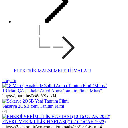
ELEKTRİK MALZEMELERİ İMALATI
Duyuru
18 Mart ÇAnakkale Zaferi Anma Tanıtım Fimi “Miras”
https://youtu.be/Bs8qY9xasJ4
Sakarya 2OSB Yeni Tanıtım Filmi
04
ENERJİ VERİMLİLİK HAFTASI (10-16 OCAK 2022)
https://s2osb.org.tr/wp-content/uploads/2021/01/6-.mp4