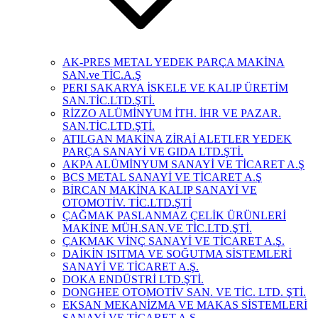
AK-PRES METAL YEDEK PARÇA MAKİNA
SAN.ve TİC.A.Ş
PERI SAKARYA İSKELE VE KALIP ÜRETİM
SAN.TİC.LTD.ŞTİ.
RİZZO ALÜMİNYUM İTH. İHR VE PAZAR.
SAN.TİC.LTD.ŞTİ.
ATILGAN MAKİNA ZİRAİ ALETLER YEDEK
PARÇA SANAYİ VE GIDA LTD.ŞTİ.
AKPA ALÜMİNYUM SANAYİ VE TİCARET A.Ş
BCS METAL SANAYİ VE TİCARET A.Ş
BİRCAN MAKİNA KALIP SANAYİ VE
OTOMOTİV. TİC.LTD.ŞTİ
ÇAĞMAK PASLANMAZ ÇELİK ÜRÜNLERİ
MAKİNE MÜH.SAN.VE TİC.LTD.ŞTİ.
ÇAKMAK VİNÇ SANAYİ VE TİCARET A.Ş.
DAİKİN ISITMA VE SOĞUTMA SİSTEMLERİ
SANAYİ VE TİCARET A.Ş.
DOKA ENDÜSTRİ LTD.ŞTİ.
DONGHEE OTOMOTİV SAN. VE TİC. LTD. ŞTİ.
EKSAN MEKANİZMA VE MAKAS SİSTEMLERİ
SANAYİ VE TİCARET A.Ş.