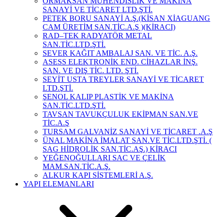
ORMAKSAN MÜHENDİSLİK VE MAKİNA
SANAYİ VE TİCARET LTD.ŞTİ.
PETEK BORU SANAYİ A.Ş.(KİSAN XİAGUANG
CAM ÜRETİM SAN.TİC.A.Ş )(KİRACI)
RAD–TEK RADYATÖR METAL
SAN.TİC.LTD.ŞTİ.
SEVER KAĞIT AMBALAJ SAN. VE TİC. A.Ş.
ASESS ELEKTRONİK END. CİHAZLAR İNŞ.
SAN. VE DIŞ TİC. LTD. ŞTİ.
SEYİT USTA TREYLER SANAYİ VE TİCARET
LTD.ŞTİ.
ŞENOL KALIP PLASTİK VE MAKİNA
SAN.TİC.LTD.ŞTİ.
TAVSAN TAVUKÇULUK EKİPMAN SAN.VE
TİC.A.Ş
TURSAM GALVANİZ SANAYİ VE TİCARET .A.Ş
ÜNAL MAKİNA İMALAT SAN.VE TİC.LTD.ŞTİ. (
SAG HİDROLİK SAN.TİC.AŞ.) KİRACI
YEĞENOĞULLARI SAC VE ÇELİK
MAM.SAN.TİC.A.Ş.
ALKUR KAPI SİSTEMLERİ A.Ş.
YAPI ELEMANLARI