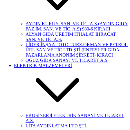
AYDIN KURUY. SAN. VE TİC. A.Ş (AYDIN GIDA
PAZ.İM. SAN. VE TİC. A.Ş) 980-6 KİRACI
ALYAN GIDA ÜRETİM İTHALAT İHRACAT
SAN. VE TİC.A.Ş.
LİDER İNŞAAT OTO.TURZ.ORMAN VE PETROL
ÜRL.SAN.VE TİC.LTD.ŞTİ (ENFESLER GIDA
PAZARLAMA ANONİM ŞİRKETİ) KİRACI
OĞUZ GIDA SANAYİ VE TİCARET A.Ş.
ELEKTRİK MALZEMELERİ
EKOSİNERJİ ELEKTRİK SANAYİ VE TİCARET
A.Ş.
LİTA AYDINLATMA LTD.ŞTİ.