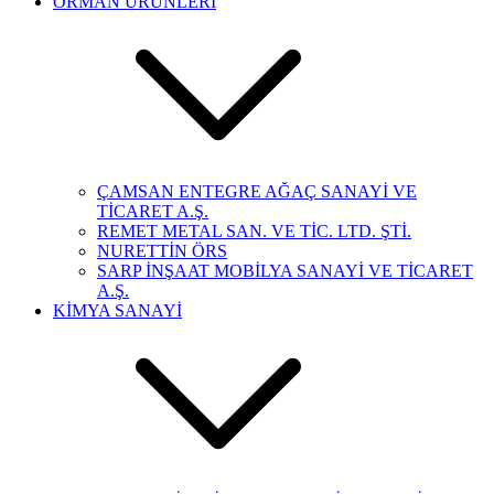
ORMAN ÜRÜNLERİ
ÇAMSAN ENTEGRE AĞAÇ SANAYİ VE
TİCARET A.Ş.
REMET METAL SAN. VE TİC. LTD. ŞTİ.
NURETTİN ÖRS
SARP İNŞAAT MOBİLYA SANAYİ VE TİCARET
A.Ş.
KİMYA SANAYİ