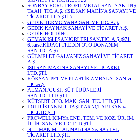
SONBAY BORU PROFİL METAL SAN. NAK. İNŞ.
TAAH. TİC. A.Ş. (ISILSAN MAKİNA SANAYİ VE
TİCARET LTD.ŞTİ.)
GEDİK TERMO VANA SAN. VE TİC. A.Ş.
GEDİK KAYNAK SANAYİ VE TİCARET A.Ş.
GEDİK HOLDİNG
GEMAK ISI EŞANJÖRLERİ SAN.TİC. A.Ş (971-
6.parselKİRACI TREDİN OTO DONANIM
SAN.TİC.A.Ş)
GÜLMELET GALVANİZ SANAYİ VE TİCARET
A.Ş.
ISILSAN MAKİNA SANAYİ VE TİCARET
LTD.ŞTİ.
KÖKSAN PET VE PLASTİK AMBALAJ SAN.ve
TİC.A.Ş
ALMANFOUSH SÜT ÜRÜNLERİ
SAN.TİC.LTD.ŞTİ.
KÜTSERT OTO. MAK. SAN. TİC. LTD.ŞTİ.
LOHR İSTANBUL TAŞIT ARAÇLARI SAN.ve
TİC.LTD.ŞTİ
PROWELL KİMYA END. TEM. VE KOZ. ÜR. İM.
İT. İH. SAN. VE TİC.LTD.ŞTİ.
NET MAK METAL MAKİNA SANAYİ VE
TİCARET LTD.ŞTİ.