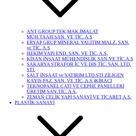
ANT GROUP TEK,MAK.İMALAT
MÜH.TAAH.SAN. VE TİC. A.Ş
ERYAP GRUP MİNERAL YALITIM MALZ. SAN.
ve TİC. A.Ş
HEKİM YAPI END. SAN. VE TİC. A.Ş.
KİSAN İNŞAAT MÜHENDİSLİK SAN.VE TİC.A.Ş
SAKARYA STRAFOR İÇ VE DIŞ TİC. SAN. LTD.
ŞTİ.
SALT İNŞAAT ve YATIRIM LTD.ŞTİ ZİLİGEN
KAYIŞ PAZ. SAN. VE TİC. A.Ş.)KİRACI
TEKNOPANEL ÇATI VE CEPHE PANELLERİ
ÜRETİM SAN.TİC. A.Ş.
ZEMAN ÇELİK YAPI SANAYİ VE TİCARET A.Ş.
PLASTİK SANAYİ