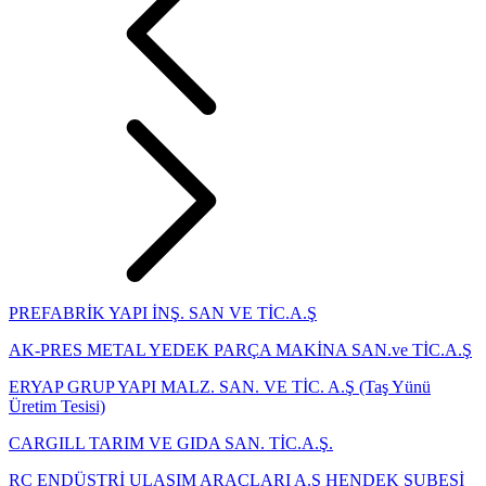
PREFABRİK YAPI İNŞ. SAN VE TİC.A.Ş
AK-PRES METAL YEDEK PARÇA MAKİNA SAN.ve TİC.A.Ş
ERYAP GRUP YAPI MALZ. SAN. VE TİC. A.Ş (Taş Yünü
Üretim Tesisi)
CARGILL TARIM VE GIDA SAN. TİC.A.Ş.
RC ENDÜSTRİ ULAŞIM ARAÇLARI A.Ş HENDEK ŞUBESİ