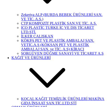
Zekeriya ALP (BURDA BEBEK ÜRÜNLERİ SAN.
VE TİC. A.Ş.)
CTP KOMPOZİT PLASTİK SAN.VE TİC. A.Ş.
ICO PLASTİC TURKE İÇ VE DIŞ TİCARET
LTD.ŞTİ.
İLKER ÇALIŞKAN
KÖKPA PET VE PLASTİK AMBALAJ SAN.
VETİC.A.Ş (KÖKSAN PET VE PLASTİK
AMBALAJ SAN. ve TİC. A.Ş) KİRACI
SORGÜVEN DÜĞME SANAYİ VE TİCARET A.Ş
KAĞIT VE ÜRÜNLERİ
KOÇAL KAĞIT TEMİZLİK ÜRÜNLERİ MAKİNA
GIDA İNŞAAT SAN.TİC.LTD.ŞTİ