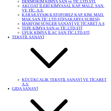
DERMOKİM KİMYA SAN ve TİC.LTD.ŞTİ.
AKCOAT İLERİ KİMYASAL KAP. MALZ. SAN.
VE TİC. A.Ş.
KARAKAYA86 KATOFOREZ KAP. KİM. MAD.
MAK.SAN.TİC.LTD.ŞTİ(SAKARYA ŞUBESİ)
MARFOM SÜNGER SANAYİ VE TİCARET A.Ş
TEPE KİMYA SAN.ve TİC.LTD.ŞTİ
UFUK KİMYA İLAÇ SAN.TİC.LTD.ŞTİ
TEKSTİL SANAYİ
KÜÇÜKÇALIK TEKSTİL SANAYİ VE TİCARET
A.Ş.
GIDA SANAYİ