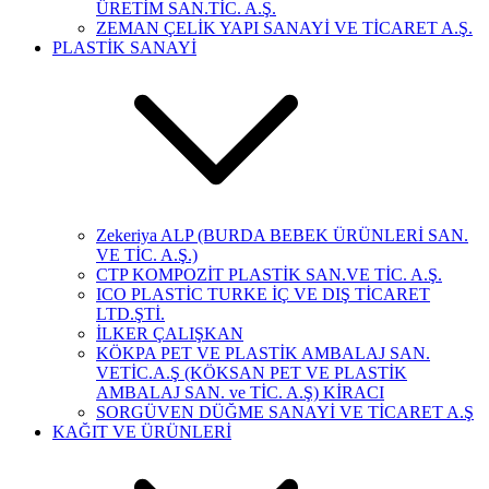
ÜRETİM SAN.TİC. A.Ş.
ZEMAN ÇELİK YAPI SANAYİ VE TİCARET A.Ş.
PLASTİK SANAYİ
Zekeriya ALP (BURDA BEBEK ÜRÜNLERİ SAN.
VE TİC. A.Ş.)
CTP KOMPOZİT PLASTİK SAN.VE TİC. A.Ş.
ICO PLASTİC TURKE İÇ VE DIŞ TİCARET
LTD.ŞTİ.
İLKER ÇALIŞKAN
KÖKPA PET VE PLASTİK AMBALAJ SAN.
VETİC.A.Ş (KÖKSAN PET VE PLASTİK
AMBALAJ SAN. ve TİC. A.Ş) KİRACI
SORGÜVEN DÜĞME SANAYİ VE TİCARET A.Ş
KAĞIT VE ÜRÜNLERİ