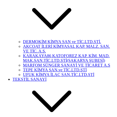
DERMOKİM KİMYA SAN ve TİC.LTD.ŞTİ.
AKCOAT İLERİ KİMYASAL KAP. MALZ. SAN.
VE TİC. A.Ş.
KARAKAYA86 KATOFOREZ KAP. KİM. MAD.
MAK.SAN.TİC.LTD.ŞTİ(SAKARYA ŞUBESİ)
MARFOM SÜNGER SANAYİ VE TİCARET A.Ş
TEPE KİMYA SAN.ve TİC.LTD.ŞTİ
UFUK KİMYA İLAÇ SAN.TİC.LTD.ŞTİ
TEKSTİL SANAYİ