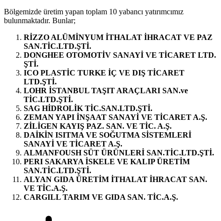
Bölgemizde üretim yapan toplam 10 yabancı yatırımcımız
bulunmaktadır. Bunlar;
RİZZO ALÜMİNYUM İTHALAT İHRACAT VE PAZ
SAN.TİC.LTD.ŞTİ.
DONGHEE OTOMOTİV SANAYİ VE TİCARET LTD.
ŞTİ.
ICO PLASTİC TURKE İÇ VE DIŞ TİCARET
LTD.ŞTİ.
LOHR İSTANBUL TAŞIT ARAÇLARI SAN.ve
TİC.LTD.ŞTİ.
SAG HİDROLİK TİC.SAN.LTD.ŞTİ.
ZEMAN YAPI İNŞAAT SANAYİ VE TİCARET A.Ş.
ZİLİGEN KAYIŞ PAZ. SAN. VE TİC. A.Ş.
DAİKİN ISITMA VE SOĞUTMA SİSTEMLERİ
SANAYİ VE TİCARET A.Ş.
ALMANFOUSH SÜT ÜRÜNLERİ SAN.TİC.LTD.ŞTİ.
PERI SAKARYA İSKELE VE KALIP ÜRETİM
SAN.TİC.LTD.ŞTİ.
ALYAN GIDA ÜRETİM İTHALAT İHRACAT SAN.
VE TİC.A.Ş.
CARGILL TARIM VE GIDA SAN. TİC.A.Ş.