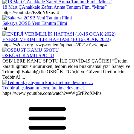
18 Mart ÇAnakkale Zaferi Anma Tanıtım Fimi “Miras”
https://youtu.be/Bs8qY9xasJ4
Sakarya 2OSB Yeni Tanıtım Filmi
04
ENERJİ VERİMLİLİK HAFTASI (10-16 OCAK 2022)
https://s2osb.org.tr/wp-content/uploads/2021/01/6-.mp4
OSBÜST KAMU SPOTU
OSB’LERE KAMU SPOTU İLE COVİD-19 ÇAĞRISI “Üretim
kararlılığımızı sürdürürken, tedbiri elden bırakmamalıyız” Sanayi ve
Teknoloji Bakanlığı ile OSBÜK “Güçlü ve Güvenli Üretim İçin;
Tedbir Al,...
Tedbir al, çalışanını koru, üretime devam et…
https://www.youtube.com/watch?v=Wg5rFPoXMhs