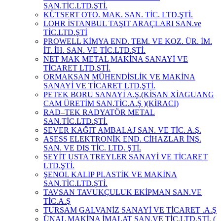
SAN.TİC.LTD.ŞTİ.
KÜTSERT OTO. MAK. SAN. TİC. LTD.ŞTİ.
LOHR İSTANBUL TAŞIT ARAÇLARI SAN.ve
TİC.LTD.ŞTİ
PROWELL KİMYA END. TEM. VE KOZ. ÜR. İM.
İT. İH. SAN. VE TİC.LTD.ŞTİ.
NET MAK METAL MAKİNA SANAYİ VE
TİCARET LTD.ŞTİ.
ORMAKSAN MÜHENDİSLİK VE MAKİNA
SANAYİ VE TİCARET LTD.ŞTİ.
PETEK BORU SANAYİ A.Ş.(KİSAN XİAGUANG
CAM ÜRETİM SAN.TİC.A.Ş )(KİRACI)
RAD–TEK RADYATÖR METAL
SAN.TİC.LTD.ŞTİ.
SEVER KAĞIT AMBALAJ SAN. VE TİC. A.Ş.
ASESS ELEKTRONİK END. CİHAZLAR İNŞ.
SAN. VE DIŞ TİC. LTD. ŞTİ.
SEYİT USTA TREYLER SANAYİ VE TİCARET
LTD.ŞTİ.
ŞENOL KALIP PLASTİK VE MAKİNA
SAN.TİC.LTD.ŞTİ.
TAVSAN TAVUKÇULUK EKİPMAN SAN.VE
TİC.A.Ş
TURSAM GALVANİZ SANAYİ VE TİCARET .A.Ş
ÜNAL MAKİNA İMALAT SAN.VE TİC.LTD.ŞTİ. (