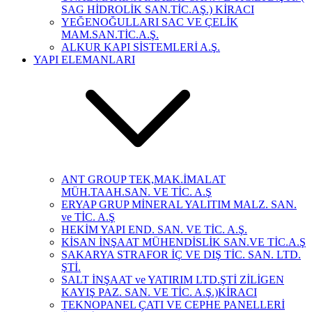
SAG HİDROLİK SAN.TİC.AŞ.) KİRACI
YEĞENOĞULLARI SAC VE ÇELİK
MAM.SAN.TİC.A.Ş.
ALKUR KAPI SİSTEMLERİ A.Ş.
YAPI ELEMANLARI
ANT GROUP TEK,MAK.İMALAT
MÜH.TAAH.SAN. VE TİC. A.Ş
ERYAP GRUP MİNERAL YALITIM MALZ. SAN.
ve TİC. A.Ş
HEKİM YAPI END. SAN. VE TİC. A.Ş.
KİSAN İNŞAAT MÜHENDİSLİK SAN.VE TİC.A.Ş
SAKARYA STRAFOR İÇ VE DIŞ TİC. SAN. LTD.
ŞTİ.
SALT İNŞAAT ve YATIRIM LTD.ŞTİ ZİLİGEN
KAYIŞ PAZ. SAN. VE TİC. A.Ş.)KİRACI
TEKNOPANEL ÇATI VE CEPHE PANELLERİ