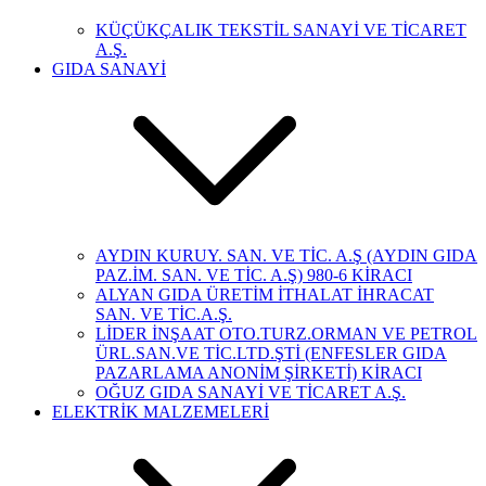
KÜÇÜKÇALIK TEKSTİL SANAYİ VE TİCARET
A.Ş.
GIDA SANAYİ
AYDIN KURUY. SAN. VE TİC. A.Ş (AYDIN GIDA
PAZ.İM. SAN. VE TİC. A.Ş) 980-6 KİRACI
ALYAN GIDA ÜRETİM İTHALAT İHRACAT
SAN. VE TİC.A.Ş.
LİDER İNŞAAT OTO.TURZ.ORMAN VE PETROL
ÜRL.SAN.VE TİC.LTD.ŞTİ (ENFESLER GIDA
PAZARLAMA ANONİM ŞİRKETİ) KİRACI
OĞUZ GIDA SANAYİ VE TİCARET A.Ş.
ELEKTRİK MALZEMELERİ