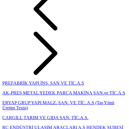
PREFABRİK YAPI İNŞ. SAN VE TİC.A.Ş
AK-PRES METAL YEDEK PARÇA MAKİNA SAN.ve TİC.A.Ş
ERYAP GRUP YAPI MALZ. SAN. VE TİC. A.Ş (Taş Yünü
Üretim Tesisi)
CARGILL TARIM VE GIDA SAN. TİC.A.Ş.
RC ENDÜSTRİ ULAŞIM ARAÇLARI A.Ş HENDEK ŞUBESİ