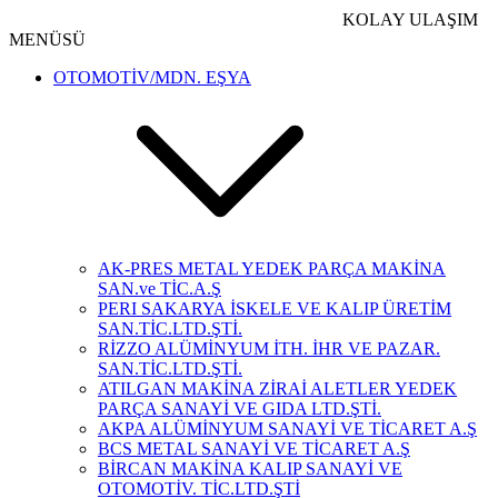
KOLAY ULAŞIM
MENÜSÜ
OTOMOTİV/MDN. EŞYA
AK-PRES METAL YEDEK PARÇA MAKİNA
SAN.ve TİC.A.Ş
PERI SAKARYA İSKELE VE KALIP ÜRETİM
SAN.TİC.LTD.ŞTİ.
RİZZO ALÜMİNYUM İTH. İHR VE PAZAR.
SAN.TİC.LTD.ŞTİ.
ATILGAN MAKİNA ZİRAİ ALETLER YEDEK
PARÇA SANAYİ VE GIDA LTD.ŞTİ.
AKPA ALÜMİNYUM SANAYİ VE TİCARET A.Ş
BCS METAL SANAYİ VE TİCARET A.Ş
BİRCAN MAKİNA KALIP SANAYİ VE
OTOMOTİV. TİC.LTD.ŞTİ