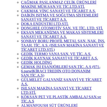
ÇAĞMAK PASLANMAZ ÇELİK ÜRÜNLERİ
MAKİNE MÜH.SAN.VE TİC.LTD.ŞTİ.
ÇAKMAK VİNÇ SANAYİ VE TİCARET A.Ş.
DAİKİN ISITMA VE SOĞUTMA SİSTEMLERİ
SANAYİ VE TİCARET A.Ş.
DOKA ENDÜSTRİ LTD.ŞTİ.
DONGHEE OTOMOTİV SAN. VE TİC. LTD. ŞTİ.
EKSAN MEKANİZMA VE MAKAS SİSTEMLERİ
SANAYİ VE TİCARET A.Ş.
SONBAY BORU PROFİL METAL SAN. NAK. İNŞ.
TAAH. TİC. A.Ş. (ISILSAN MAKİNA SANAYİ VE
TİCARET LTD.ŞTİ.)
GEDİK TERMO VANA SAN. VE TİC. A.Ş.
GEDİK KAYNAK SANAYİ VE TİCARET A.Ş.
GEDİK HOLDİNG
GEMAK ISI EŞANJÖRLERİ SAN.TİC. A.Ş (971-
6.parselKİRACI TREDİN OTO DONANIM
SAN.TİC.A.Ş)
GÜLMELET GALVANİZ SANAYİ VE TİCARET
A.Ş.
ISILSAN MAKİNA SANAYİ VE TİCARET
LTD.ŞTİ.
KÖKSAN PET VE PLASTİK AMBALAJ SAN.ve
TİC.A.Ş
ALMANFOUSH SÜT ÜRÜNLERİ