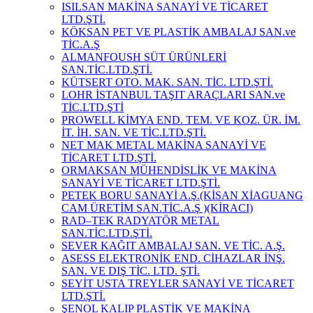
ISILSAN MAKİNA SANAYİ VE TİCARET
LTD.ŞTİ.
KÖKSAN PET VE PLASTİK AMBALAJ SAN.ve
TİC.A.Ş
ALMANFOUSH SÜT ÜRÜNLERİ
SAN.TİC.LTD.ŞTİ.
KÜTSERT OTO. MAK. SAN. TİC. LTD.ŞTİ.
LOHR İSTANBUL TAŞIT ARAÇLARI SAN.ve
TİC.LTD.ŞTİ
PROWELL KİMYA END. TEM. VE KOZ. ÜR. İM.
İT. İH. SAN. VE TİC.LTD.ŞTİ.
NET MAK METAL MAKİNA SANAYİ VE
TİCARET LTD.ŞTİ.
ORMAKSAN MÜHENDİSLİK VE MAKİNA
SANAYİ VE TİCARET LTD.ŞTİ.
PETEK BORU SANAYİ A.Ş.(KİSAN XİAGUANG
CAM ÜRETİM SAN.TİC.A.Ş )(KİRACI)
RAD–TEK RADYATÖR METAL
SAN.TİC.LTD.ŞTİ.
SEVER KAĞIT AMBALAJ SAN. VE TİC. A.Ş.
ASESS ELEKTRONİK END. CİHAZLAR İNŞ.
SAN. VE DIŞ TİC. LTD. ŞTİ.
SEYİT USTA TREYLER SANAYİ VE TİCARET
LTD.ŞTİ.
ŞENOL KALIP PLASTİK VE MAKİNA