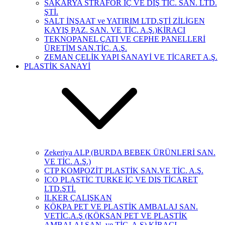
SAKARYA STRAFOR İÇ VE DIŞ TİC. SAN. LTD.
ŞTİ.
SALT İNŞAAT ve YATIRIM LTD.ŞTİ ZİLİGEN
KAYIŞ PAZ. SAN. VE TİC. A.Ş.)KİRACI
TEKNOPANEL ÇATI VE CEPHE PANELLERİ
ÜRETİM SAN.TİC. A.Ş.
ZEMAN ÇELİK YAPI SANAYİ VE TİCARET A.Ş.
PLASTİK SANAYİ
Zekeriya ALP (BURDA BEBEK ÜRÜNLERİ SAN.
VE TİC. A.Ş.)
CTP KOMPOZİT PLASTİK SAN.VE TİC. A.Ş.
ICO PLASTİC TURKE İÇ VE DIŞ TİCARET
LTD.ŞTİ.
İLKER ÇALIŞKAN
KÖKPA PET VE PLASTİK AMBALAJ SAN.
VETİC.A.Ş (KÖKSAN PET VE PLASTİK
AMBALAJ SAN. ve TİC. A.Ş) KİRACI