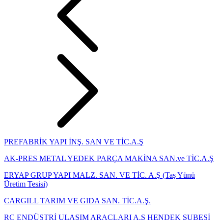
PREFABRİK YAPI İNŞ. SAN VE TİC.A.Ş
AK-PRES METAL YEDEK PARÇA MAKİNA SAN.ve TİC.A.Ş
ERYAP GRUP YAPI MALZ. SAN. VE TİC. A.Ş (Taş Yünü
Üretim Tesisi)
CARGILL TARIM VE GIDA SAN. TİC.A.Ş.
RC ENDÜSTRİ ULAŞIM ARAÇLARI A.Ş HENDEK ŞUBESİ