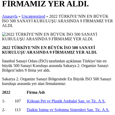
FİRMAMIZ YER ALDI.
Anasayfa
»
Uncategorized
»
2022 TÜRKİYE’NİN EN BÜYÜK
İSO 500 SANAYİ KURULUŞU ARASINDA 9 FİRMAMIZ YER
ALDI.
2022 TÜRKİYE’NİN EN BÜYÜK İSO 500 SANAYİ
KURULUŞU ARASINDA 9 FİRMAMIZ YER ALDI.
İstanbul Sanayi Odası (İSO) tarafından açıklanan Türkiye’nin en
büyük 500 Sanayi Kuruluşu arasında Sakarya 2. Organize Sanayi
Bölgesi’nden 9 firma yer aldı.
Sakarya 2. Organize Sanayi Bölgesinde En Büyük İSO 500 Sanayi
kuruluşu arasında yer alan firmalarımız:
2022 Firma Adı
1- 107
Köksan Pet ve Plastik Ambalaj San. ve Tic. A.Ş.
2- 113
Daikin Isıtma ve Soğutma Sistemleri San. Tic. A.Ş.