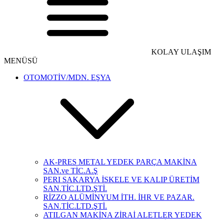
KOLAY ULAŞIM
MENÜSÜ
OTOMOTİV/MDN. EŞYA
AK-PRES METAL YEDEK PARÇA MAKİNA
SAN.ve TİC.A.Ş
PERI SAKARYA İSKELE VE KALIP ÜRETİM
SAN.TİC.LTD.ŞTİ.
RİZZO ALÜMİNYUM İTH. İHR VE PAZAR.
SAN.TİC.LTD.ŞTİ.
ATILGAN MAKİNA ZİRAİ ALETLER YEDEK