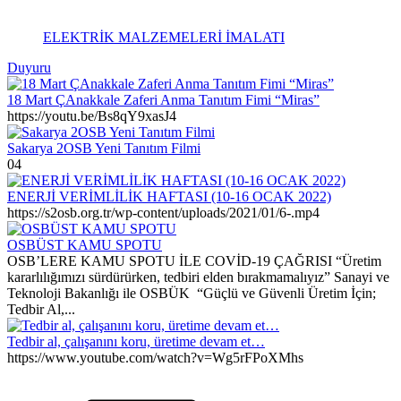
ELEKTRİK MALZEMELERİ İMALATI
Duyuru
18 Mart ÇAnakkale Zaferi Anma Tanıtım Fimi “Miras”
https://youtu.be/Bs8qY9xasJ4
Sakarya 2OSB Yeni Tanıtım Filmi
04
ENERJİ VERİMLİLİK HAFTASI (10-16 OCAK 2022)
https://s2osb.org.tr/wp-content/uploads/2021/01/6-.mp4
OSBÜST KAMU SPOTU
OSB’LERE KAMU SPOTU İLE COVİD-19 ÇAĞRISI “Üretim
kararlılığımızı sürdürürken, tedbiri elden bırakmamalıyız” Sanayi ve
Teknoloji Bakanlığı ile OSBÜK “Güçlü ve Güvenli Üretim İçin;
Tedbir Al,...
Tedbir al, çalışanını koru, üretime devam et…
https://www.youtube.com/watch?v=Wg5rFPoXMhs