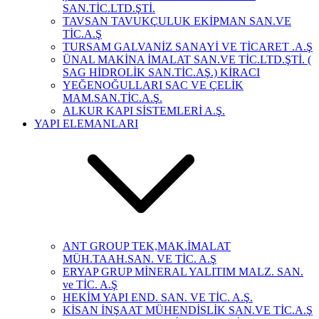
SAN.TİC.LTD.ŞTİ.
TAVSAN TAVUKÇULUK EKİPMAN SAN.VE
TİC.A.Ş
TURSAM GALVANİZ SANAYİ VE TİCARET .A.Ş
ÜNAL MAKİNA İMALAT SAN.VE TİC.LTD.ŞTİ. (
SAG HİDROLİK SAN.TİC.AŞ.) KİRACI
YEĞENOĞULLARI SAC VE ÇELİK
MAM.SAN.TİC.A.Ş.
ALKUR KAPI SİSTEMLERİ A.Ş.
YAPI ELEMANLARI
ANT GROUP TEK,MAK.İMALAT
MÜH.TAAH.SAN. VE TİC. A.Ş
ERYAP GRUP MİNERAL YALITIM MALZ. SAN.
ve TİC. A.Ş
HEKİM YAPI END. SAN. VE TİC. A.Ş.
KİSAN İNŞAAT MÜHENDİSLİK SAN.VE TİC.A.Ş