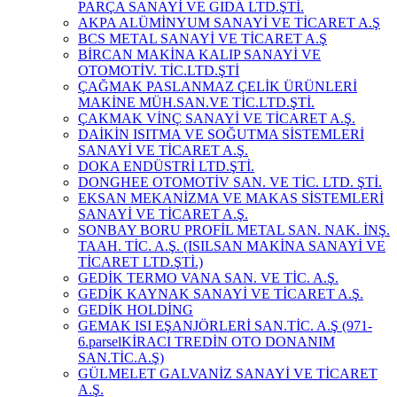
PARÇA SANAYİ VE GIDA LTD.ŞTİ.
AKPA ALÜMİNYUM SANAYİ VE TİCARET A.Ş
BCS METAL SANAYİ VE TİCARET A.Ş
BİRCAN MAKİNA KALIP SANAYİ VE
OTOMOTİV. TİC.LTD.ŞTİ
ÇAĞMAK PASLANMAZ ÇELİK ÜRÜNLERİ
MAKİNE MÜH.SAN.VE TİC.LTD.ŞTİ.
ÇAKMAK VİNÇ SANAYİ VE TİCARET A.Ş.
DAİKİN ISITMA VE SOĞUTMA SİSTEMLERİ
SANAYİ VE TİCARET A.Ş.
DOKA ENDÜSTRİ LTD.ŞTİ.
DONGHEE OTOMOTİV SAN. VE TİC. LTD. ŞTİ.
EKSAN MEKANİZMA VE MAKAS SİSTEMLERİ
SANAYİ VE TİCARET A.Ş.
SONBAY BORU PROFİL METAL SAN. NAK. İNŞ.
TAAH. TİC. A.Ş. (ISILSAN MAKİNA SANAYİ VE
TİCARET LTD.ŞTİ.)
GEDİK TERMO VANA SAN. VE TİC. A.Ş.
GEDİK KAYNAK SANAYİ VE TİCARET A.Ş.
GEDİK HOLDİNG
GEMAK ISI EŞANJÖRLERİ SAN.TİC. A.Ş (971-
6.parselKİRACI TREDİN OTO DONANIM
SAN.TİC.A.Ş)
GÜLMELET GALVANİZ SANAYİ VE TİCARET
A.Ş.