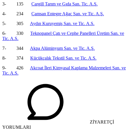
3- 135
Cargill Tarım ve Gıda San. Tic. A.Ş.
4- 234
Çamsan Entegre Ağaç San. ve Tic. A.Ş.
5- 305
Aydın Kuruyemiş San. ve Tic. A.Ş.
6- 330
Teknopanel Çatı ve Cephe Panelleri Üretim San. ve
Tic. A.Ş.
7- 344
Akpa Alüminyum San. ve Tic. A.Ş.
8- 374
Küçükçalık Tekstil San. ve Tic. A.Ş.
9- 426
Akcoat İleri Kimyasal Kaplama Malzemeleri San. ve
Tic. A.Ş.
ZİYARETÇİ
YORUMLARI