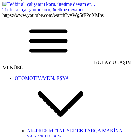
Tedbir al, çalışanını koru, üretime devam et…
https://www.youtube.com/watch?v=Wg5rFPoXMhs
KOLAY ULAŞIM
MENÜSÜ
OTOMOTİV/MDN. EŞYA
AK-PRES METAL YEDEK PARÇA MAKİNA
SAN.ve TİC.A.Ş