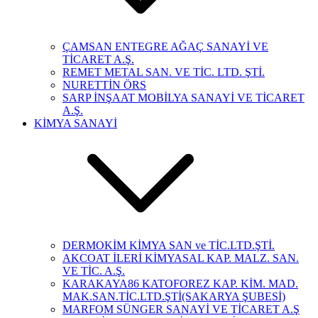
ÇAMSAN ENTEGRE AĞAÇ SANAYİ VE
TİCARET A.Ş.
REMET METAL SAN. VE TİC. LTD. ŞTİ.
NURETTİN ÖRS
SARP İNŞAAT MOBİLYA SANAYİ VE TİCARET
A.Ş.
KİMYA SANAYİ
DERMOKİM KİMYA SAN ve TİC.LTD.ŞTİ.
AKCOAT İLERİ KİMYASAL KAP. MALZ. SAN.
VE TİC. A.Ş.
KARAKAYA86 KATOFOREZ KAP. KİM. MAD.
MAK.SAN.TİC.LTD.ŞTİ(SAKARYA ŞUBESİ)
MARFOM SÜNGER SANAYİ VE TİCARET A.Ş