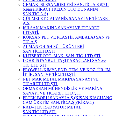
GEMAK ISI EŞANJÖRLERİ SAN.TİC. A.Ş (971-
6.parselKİRACI TREDİN OTO DONANIM
SAN.TİC.A.Ş)
GÜLMELET GALVANİZ SANAYİ VE TİCARET
A.Ş.
ISILSAN MAKİNA SANAYİ VE TİCARET
LTD.ŞTİ.
KÖKSAN PET VE PLASTİK AMBALAJ SAN.ve
TİC.A.Ş
ALMANFOUSH SÜT ÜRÜNLERİ
SAN.TİC.LTD.ŞTİ.
KÜTSERT OTO. MAK. SAN. TİC. LTD.ŞTİ.
LOHR İSTANBUL TAŞIT ARAÇLARI SAN.ve
TİC.LTD.ŞTİ
PROWELL KİMYA END. TEM. VE KOZ. ÜR. İM.
İT. İH. SAN. VE TİC.LTD.ŞTİ.
NET MAK METAL MAKİNA SANAYİ VE
TİCARET LTD.ŞTİ.
ORMAKSAN MÜHENDİSLİK VE MAKİNA
SANAYİ VE TİCARET LTD.ŞTİ.
PETEK BORU SANAYİ A.Ş.(KİSAN XİAGUANG
CAM ÜRETİM SAN.TİC.A.Ş )(KİRACI)
RAD–TEK RADYATÖR METAL
SAN.TİC.LTD.ŞTİ.