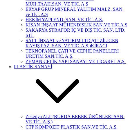
MÜH.TAAH.SAN. VE TİC. A.Ş
ERYAP GRUP MİNERAL YALITIM MALZ. SAN.
ve TİC. A.Ş
HEKİM YAPI END. SAN. VE TİC. A.Ş.
KİSAN İNŞAAT MÜHENDİSLİK SAN.VE TİC.A.Ş
SAKARYA STRAFOR İÇ VE DIŞ TİC. SAN. LTD.
ŞTİ.
SALT İNŞAAT ve YATIRIM LTD.ŞTİ ZİLİGEN
KAYIŞ PAZ. SAN. VE TİC. A.Ş.)KİRACI
TEKNOPANEL ÇATI VE CEPHE PANELLERİ
ÜRETİM SAN.TİC. A.Ş.
ZEMAN ÇELİK YAPI SANAYİ VE TİCARET A.Ş.
PLASTİK SANAYİ
Zekeriya ALP (BURDA BEBEK ÜRÜNLERİ SAN.
VE TİC. A.Ş.)
CTP KOMPOZİT PLASTİK SAN.VE TİC. A.Ş.