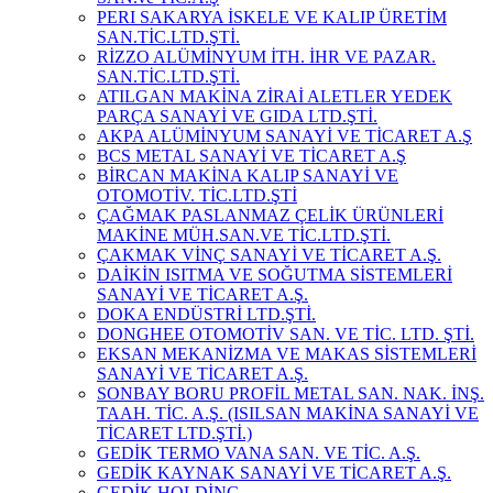
PERI SAKARYA İSKELE VE KALIP ÜRETİM
SAN.TİC.LTD.ŞTİ.
RİZZO ALÜMİNYUM İTH. İHR VE PAZAR.
SAN.TİC.LTD.ŞTİ.
ATILGAN MAKİNA ZİRAİ ALETLER YEDEK
PARÇA SANAYİ VE GIDA LTD.ŞTİ.
AKPA ALÜMİNYUM SANAYİ VE TİCARET A.Ş
BCS METAL SANAYİ VE TİCARET A.Ş
BİRCAN MAKİNA KALIP SANAYİ VE
OTOMOTİV. TİC.LTD.ŞTİ
ÇAĞMAK PASLANMAZ ÇELİK ÜRÜNLERİ
MAKİNE MÜH.SAN.VE TİC.LTD.ŞTİ.
ÇAKMAK VİNÇ SANAYİ VE TİCARET A.Ş.
DAİKİN ISITMA VE SOĞUTMA SİSTEMLERİ
SANAYİ VE TİCARET A.Ş.
DOKA ENDÜSTRİ LTD.ŞTİ.
DONGHEE OTOMOTİV SAN. VE TİC. LTD. ŞTİ.
EKSAN MEKANİZMA VE MAKAS SİSTEMLERİ
SANAYİ VE TİCARET A.Ş.
SONBAY BORU PROFİL METAL SAN. NAK. İNŞ.
TAAH. TİC. A.Ş. (ISILSAN MAKİNA SANAYİ VE
TİCARET LTD.ŞTİ.)
GEDİK TERMO VANA SAN. VE TİC. A.Ş.
GEDİK KAYNAK SANAYİ VE TİCARET A.Ş.
GEDİK HOLDİNG