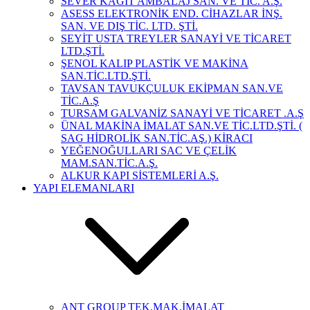
SEVER KAĞIT AMBALAJ SAN. VE TİC. A.Ş.
ASESS ELEKTRONİK END. CİHAZLAR İNŞ.
SAN. VE DIŞ TİC. LTD. ŞTİ.
SEYİT USTA TREYLER SANAYİ VE TİCARET
LTD.ŞTİ.
ŞENOL KALIP PLASTİK VE MAKİNA
SAN.TİC.LTD.ŞTİ.
TAVSAN TAVUKÇULUK EKİPMAN SAN.VE
TİC.A.Ş
TURSAM GALVANİZ SANAYİ VE TİCARET .A.Ş
ÜNAL MAKİNA İMALAT SAN.VE TİC.LTD.ŞTİ. (
SAG HİDROLİK SAN.TİC.AŞ.) KİRACI
YEĞENOĞULLARI SAC VE ÇELİK
MAM.SAN.TİC.A.Ş.
ALKUR KAPI SİSTEMLERİ A.Ş.
YAPI ELEMANLARI
ANT GROUP TEK,MAK.İMALAT