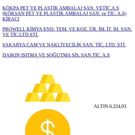
KÖKPA PET VE PLASTİK AMBALAJ SAN. VETİC.A.Ş
(KÖKSAN PET VE PLASTİK AMBALAJ SAN. ve TİC. A.Ş)
KİRACI
PROWELL KİMYA END. TEM. VE KOZ. ÜR. İM. İT. İH. SAN.
VE TİC.LTD.ŞTİ.
SAKARYA CAM VE NAKLİYECİLİK SAN. TİC. LTD. ŞTİ.
DAIKIN ISITMA VE SOĞUTMA SİS. SAN.TİC. A.Ş
ALTIN
6.224,93