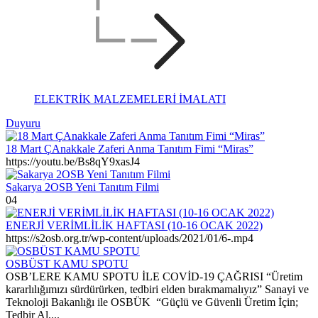
ELEKTRİK MALZEMELERİ İMALATI
Duyuru
18 Mart ÇAnakkale Zaferi Anma Tanıtım Fimi “Miras”
https://youtu.be/Bs8qY9xasJ4
Sakarya 2OSB Yeni Tanıtım Filmi
04
ENERJİ VERİMLİLİK HAFTASI (10-16 OCAK 2022)
https://s2osb.org.tr/wp-content/uploads/2021/01/6-.mp4
OSBÜST KAMU SPOTU
OSB’LERE KAMU SPOTU İLE COVİD-19 ÇAĞRISI “Üretim
kararlılığımızı sürdürürken, tedbiri elden bırakmamalıyız” Sanayi ve
Teknoloji Bakanlığı ile OSBÜK “Güçlü ve Güvenli Üretim İçin;
Tedbir Al,...