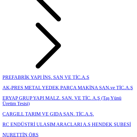
PREFABRİK YAPI İNŞ. SAN VE TİC.A.Ş
AK-PRES METAL YEDEK PARÇA MAKİNA SAN.ve TİC.A.Ş
ERYAP GRUP YAPI MALZ. SAN. VE TİC. A.Ş (Taş Yünü
Üretim Tesisi)
CARGILL TARIM VE GIDA SAN. TİC.A.Ş.
RC ENDÜSTRİ ULAŞIM ARAÇLARI A.Ş HENDEK ŞUBESİ
NURETTİN ÖRS