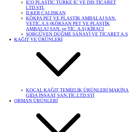
ICO PLASTİC TURKE İÇ VE DIŞ TİCARET
LTD.ŞTİ.
İLKER ÇALIŞKAN
KÖKPA PET VE PLASTİK AMBALAJ SAN.
VETİC.A.Ş (KÖKSAN PET VE PLASTİK
AMBALAJ SAN. ve TİC. A.Ş) KİRACI
SORGÜVEN DÜĞME SANAYİ VE TİCARET A.Ş
KAĞIT VE ÜRÜNLERİ
KOÇAL KAĞIT TEMİZLİK ÜRÜNLERİ MAKİNA
GIDA İNŞAAT SAN.TİC.LTD.ŞTİ
ORMAN ÜRÜNLERİ