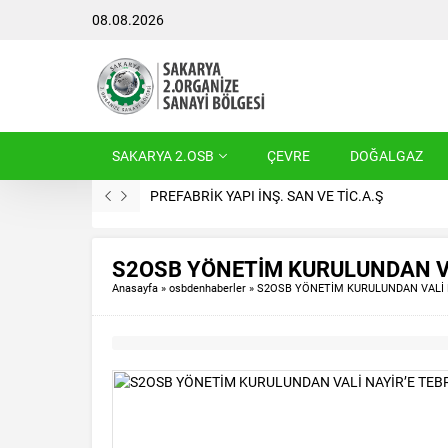
08.08.2026
SAKARYA 2.OSB
ÇEVRE
DOĞALGAZ
AK-PRES METAL YEDEK PARÇA MAKİNA SAN.ve 
S2OSB YÖNETİM KURULUNDAN VAL
Anasayfa
»
osbdenhaberler
»
S2OSB YÖNETİM KURULUNDAN VALİ N