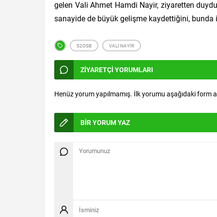
gelen Vali Ahmet Hamdi Nayir, ziyaretten duyduğ
sanayide de büyük gelişme kaydettiğini, bunda i
S2OSB
VALİ NAYİR
ZİYARETÇİ YORUMLARI
Henüz yorum yapılmamış. İlk yorumu aşağıdaki form arac
BİR YORUM YAZ