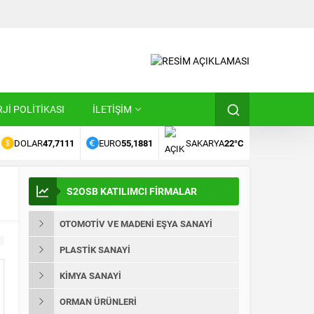
Jİ POLİTİKASI
İLETİŞİM
DOLAR
47,7111
EURO
55,1881
SAKARYA
22°C
S2OSB KATILIMCI FİRMALAR
OTOMOTİV VE MADENİ EŞYA SANAYİ
PLASTİK SANAYİ
KİMYA SANAYİ
ORMAN ÜRÜNLERİ