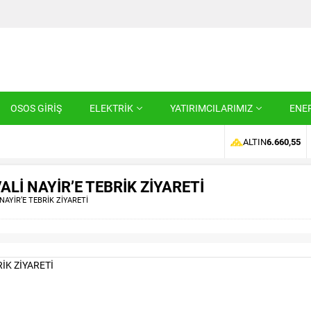
OSOS GİRİŞ
ELEKTRİK
YATIRIMCILARIMIZ
ENER
TİC.A.Ş
ALTIN
6.660,55
İ NAYİR’E TEBRİK ZİYARETİ
AYİR’E TEBRİK ZİYARETİ