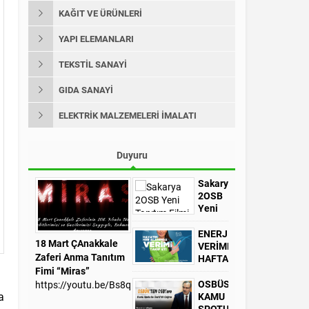
KAĞIT VE ÜRÜNLERİ
YAPI ELEMANLARI
TEKSTİL SANAYİ
GIDA SANAYİ
ELEKTRİK MALZEMELERİ İMALATI
Duyuru
Sakarya
2OSB
Yeni
Tanıtım
Filmi
ENERJİ
18 Mart ÇAnakkale
04
VERİMLİLİK
Zaferi Anma Tanıtım
HAFTASI
(10-16
Fimi “Miras”
OCAK
OSBÜST
https://youtu.be/Bs8qY9xasJ4
a
2022)
KAMU
https://s2osb.org.tr/wp-
SPOTU